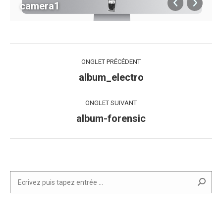
camera1
Navigation
ONGLET PRÉCÉDENT
de
album_electro
Onglet
précédent
commentaire
ONGLET SUIVANT
album-forensic
Onglet
suivant
Search: