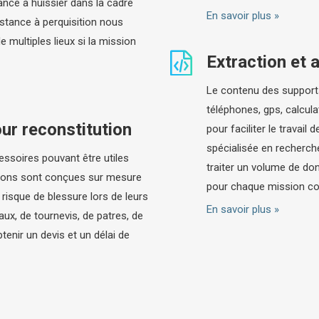
tance à huissier dans la cadre
En savoir plus »
istance à perquisition nous
multiples lieux si la mission
Extraction et 
Le contenu des supports
téléphones, gps, calculat
ur reconstitution
pour faciliter le travai
spécialisée en recherch
ssoires pouvant être utiles
traiter un volume de don
uctions sont conçues sur mesure
pour chaque mission co
t risque de blessure lors de leurs
En savoir plus »
eaux, de tournevis, de patres, de
enir un devis et un délai de