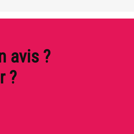
n avis ?
r ?