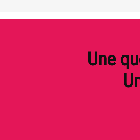
Une que
Un