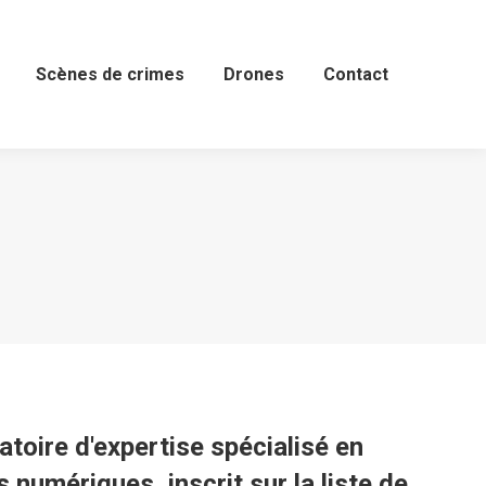
Scènes de crimes
Scènes de crimes
Drones
Drones
Contact
Contact
ratoire d'expertise spécialisé en
 numériques, inscrit sur la liste de