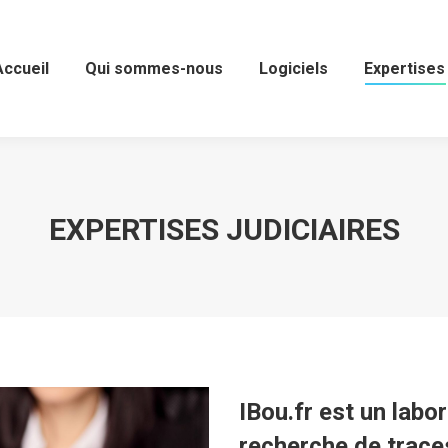
Accueil
Accueil
Qui sommes-nous
Qui sommes-nous
Logiciels
Logiciels
Expertises
Expertises
EXPERTISES JUDICIAIRES
IBou.fr est un labo
recherche de traces