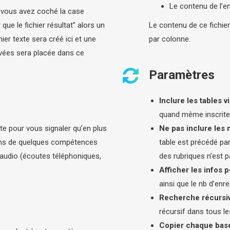
Le contenu de l’e
Si vous avez coché la case
e le fichier résultat” alors un
Le contenu de ce fichier
er texte sera créé ici et une
par colonne.
vées sera placée dans ce
Paramètres
Inclure les tables v
quand même inscrites
ite pour vous signaler qu’en plus
Ne pas inclure les
osons de quelques compétences
table est précédé par
 audio (écoutes téléphoniques,
des rubriques n’est pa
Afficher les infos 
ainsi que le nb d’enr
Recherche récursiv
récursif dans tous l
Copier chaque base