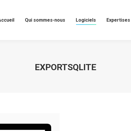
Accueil
Accueil
Qui sommes-nous
Qui sommes-nous
Logiciels
Logiciels
Expertises
Expertises
EXPORTSQLITE