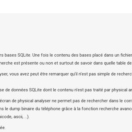
rs bases SQLite. Une fois le contenu des bases placé dans un fichier t
 cherche est présente ou non et surtout de savoir dans quelle table de
alyser, vous avez peut être remarquer qu’il n’est pas simple de rech
se de données SQLite dont le contenu n’est pas traité par physical an
l’écran de physical analyser ne permet pas de rechercher dans le co
s le dump binaire du téléphone grâce à la fonction recherche avancé
code, ascii, …).
ée.