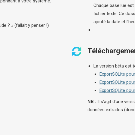
spondant à votre système.
Chaque base lue est
fichier texte. Ce dos
ajouté la date et l’heu
de ? » (fallait y penser !)
Téléchargeme
La version béta est t
ExportSQLite pou
ExportSQLite pou
ExportSQLite pour
NB :
Il s’agit d’une vers
données extraites (donc 