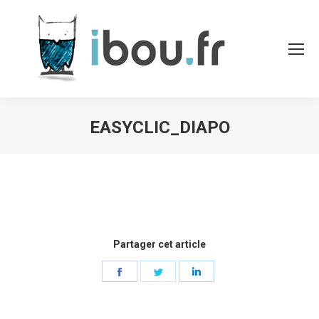
EASYCLIC_DIAPO
Partager cet article
Share
Share
Share
on
on
on
Facebook
Twitter
LinkedIn